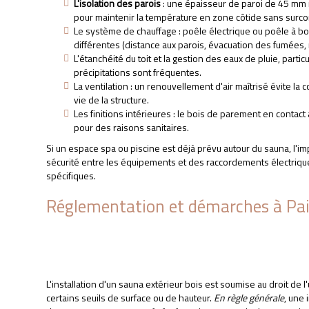
L'isolation des parois
: une épaisseur de paroi de 45 m
pour maintenir la température en zone côtide sans surc
Le système de chauffage : poêle électrique ou poêle à boi
différentes (distance aux parois, évacuation des fumées,
L'étanchéité du toit et la gestion des eaux de pluie, parti
précipitations sont fréquentes.
La ventilation : un renouvellement d'air maîtrisé évite l
vie de la structure.
Les finitions intérieures : le bois de parement en contact
pour des raisons sanitaires.
Si un espace spa ou piscine est déjà prévu autour du sauna, l'i
sécurité entre les équipements et des raccordements électriqu
spécifiques.
Réglementation et démarches à Pa
L'installation d'un sauna extérieur bois est soumise au droit de
certains seuils de surface ou de hauteur.
En règle générale
, une 