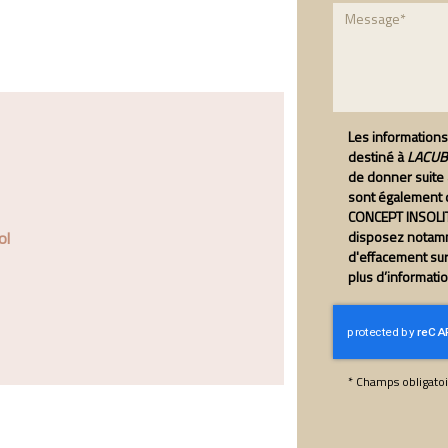
Les informations 
destiné à
LACUBE
de donner suite
sont également d
CONCEPT INSOLIT
disposez notamme
ol
d'effacement su
plus d’informati
*
Champs obligatoi