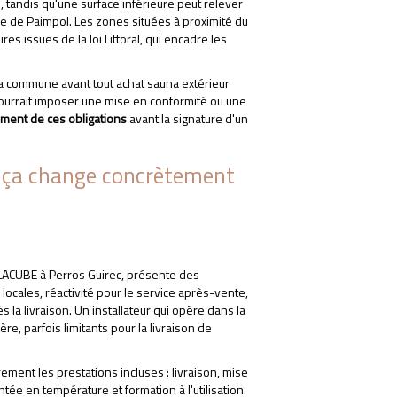
 tandis qu'une surface inférieure peut relever
ie de Paimpol. Les zones situées à proximité du
s issues de la loi Littoral, qui encadre les
 la commune avant tout achat sauna extérieur
 pourrait imposer une mise en conformité ou une
ement de ces obligations
avant la signature d'un
que ça change concrètement
 LACUBE à Perros Guirec, présente des
locales, réactivité pour le service après-vente,
 la livraison. Un installateur qui opère dans la
re, parfois limitants pour la livraison de
RIEUR BOIS PAIMPOL
irement les prestations incluses : livraison, mise
tée en température et formation à l'utilisation.