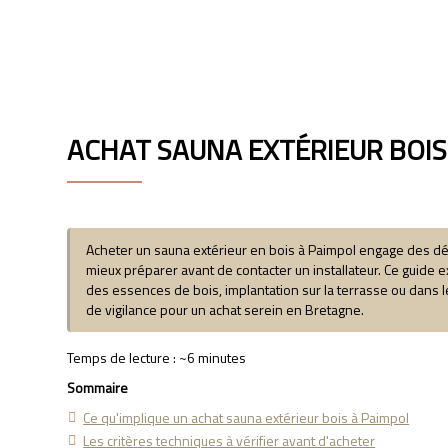
LACUBE
ACHAT SAUNA EXTÉRIEUR BOIS
Acheter un sauna extérieur en bois à Paimpol engage des déc
mieux préparer avant de contacter un installateur. Ce guide e
des essences de bois, implantation sur la terrasse ou dans 
de vigilance pour un achat serein en Bretagne.
Temps de lecture : ~6 minutes
Sommaire
Ce qu'implique un achat sauna extérieur bois à Paimpol
Les critères techniques à vérifier avant d'acheter