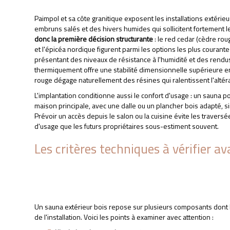
Paimpol et sa côte granitique exposent les installations extérie
embruns salés et des hivers humides qui sollicitent fortement l
donc la première décision structurante
: le red cedar (cèdre ro
et l'épicéa nordique figurent parmi les options les plus courant
présentant des niveaux de résistance à l'humidité et des rendus
thermiquement offre une stabilité dimensionnelle supérieure e
rouge dégage naturellement des résines qui ralentissent l'altéra
L'implantation conditionne aussi le confort d'usage : un sauna 
maison principale, avec une dalle ou un plancher bois adapté, sim
Prévoir un accès depuis le salon ou la cuisine évite les traversé
d'usage que les futurs propriétaires sous-estiment souvent.
Les critères techniques à vérifier a
Un sauna extérieur bois repose sur plusieurs composants dont la 
de l'installation. Voici les points à examiner avec attention :