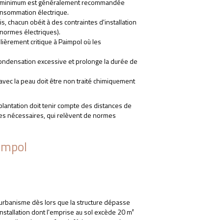
m minimum est généralement recommandée
onsommation électrique.
s, chacun obéit à des contraintes d'installation
 normes électriques).
culièrement critique à Paimpol où les
a condensation excessive et prolonge la durée de
 avec la peau doit être non traité chimiquement
mplantation doit tenir compte des distances de
es nécessaires, qui relèvent de normes
impol
 l'urbanisme dès lors que la structure dépasse
installation dont l'emprise au sol excède 20 m²