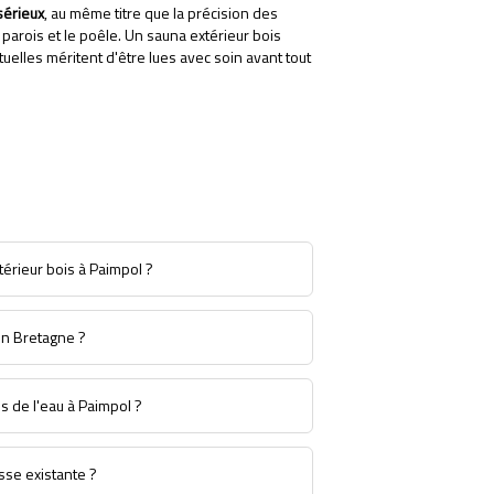
sérieux
, au même titre que la précision des
s parois et le poêle. Un sauna extérieur bois
uelles méritent d'être lues avec soin avant tout
TÉLÉCHARGEZ NOTRE CATALOGUE
térieur bois à Paimpol ?
en Bretagne ?
s de l'eau à Paimpol ?
asse existante ?