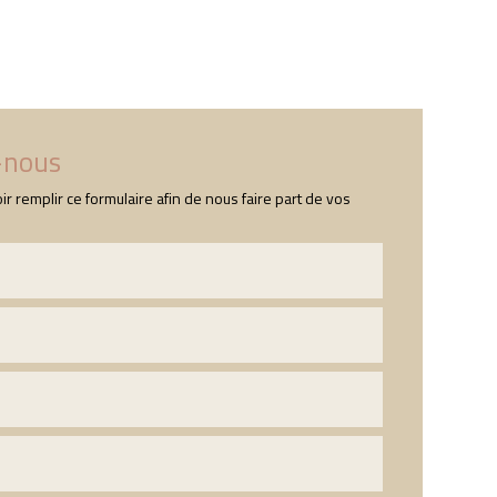
s
Nos produits
Contact
-nous
ir remplir ce formulaire afin de nous faire part de vos