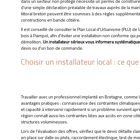
dans un secteur non protégé nécessite un permis de construire,
d'une simple déclaration préalable de travaux auprès de la mair
littoral breton peuvent être soumises à des règles supplémentaire
constructions en bande côtière.
Il est conseillé de consulter le Plan Local d'Urbanisme (PLU) de
bois à Paimpol, afin d'éviter une installation non conforme qui
démolition.
Un installateur sérieux vous informera systématiqu
devis ou d'un bon de commande.
Choisir un installateur local : ce 
Travailler avec un professionnel implanté en Bretagne, comme
avantages pratiques : connaissance des contraintes climatiques 
et capacité à intervenir rapidement si un problème survient après
région connaît aussi les contraintes liées aux accès en zone côtiè
structures volumineuses.
ACHAT SAUNA EXTÉ
Lors de l'évaluation des offres, vérifiez que le devis détaille cla
en place sur dalle ou plots, raccordement électrique, test de mon