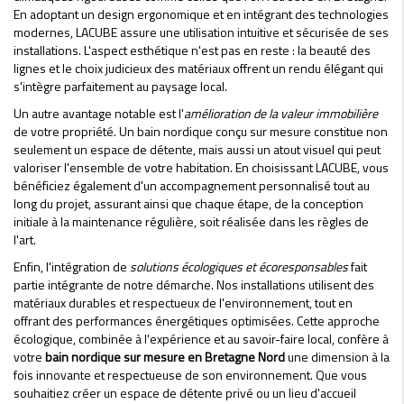
En adoptant un design ergonomique et en intégrant des technologies
modernes, LACUBE assure une utilisation intuitive et sécurisée de ses
installations. L'aspect esthétique n'est pas en reste : la beauté des
lignes et le choix judicieux des matériaux offrent un rendu élégant qui
s'intègre parfaitement au paysage local.
Un autre avantage notable est l'
amélioration de la valeur immobilière
de votre propriété. Un bain nordique conçu sur mesure constitue non
seulement un espace de détente, mais aussi un atout visuel qui peut
valoriser l'ensemble de votre habitation. En choisissant LACUBE, vous
bénéficiez également d'un accompagnement personnalisé tout au
long du projet, assurant ainsi que chaque étape, de la conception
initiale à la maintenance régulière, soit réalisée dans les règles de
l'art.
Enfin, l'intégration de
solutions écologiques et écoresponsables
fait
partie intégrante de notre démarche. Nos installations utilisent des
matériaux durables et respectueux de l'environnement, tout en
offrant des performances énergétiques optimisées. Cette approche
écologique, combinée à l'expérience et au savoir-faire local, confère à
votre
bain nordique sur mesure en Bretagne Nord
une dimension à la
fois innovante et respectueuse de son environnement. Que vous
souhaitiez créer un espace de détente privé ou un lieu d'accueil