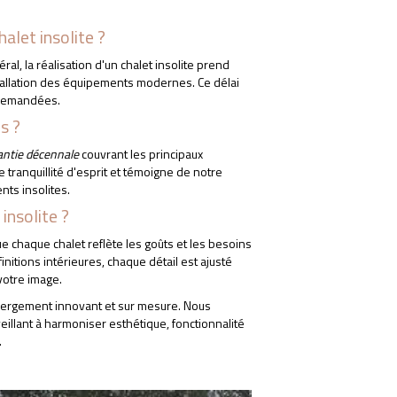
halet insolite ?
TÉLÉCHARGEZ NOTRE CATALOGUE
ral, la réalisation d'un chalet insolite prend
nstallation des équipements modernes. Ce délai
s demandées.
s ?
antie décennale
couvrant les principaux
 tranquillité d'esprit et témoigne de notre
nts insolites.
insolite ?
ue chaque chalet reflète les goûts et les besoins
initions intérieures, chaque détail est ajusté
votre image.
bergement innovant et sur mesure. Nous
eillant à harmoniser esthétique, fonctionnalité
.