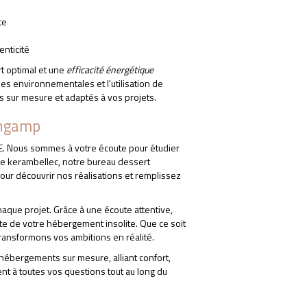
te
enticité
t optimal et une
efficacité énergétique
es environnementales et l'utilisation de
s sur mesure et adaptés à vos projets.
ingamp
E. Nous sommes à votre écoute pour étudier
de kerambellec, notre bureau dessert
our découvrir nos réalisations et remplissez
aque projet. Grâce à une écoute attentive,
ite de votre hébergement insolite. Que ce soit
transformons vos ambitions en réalité.
 hébergements sur mesure, alliant confort,
t à toutes vos questions tout au long du
TOURISTIQUE GUINGAM