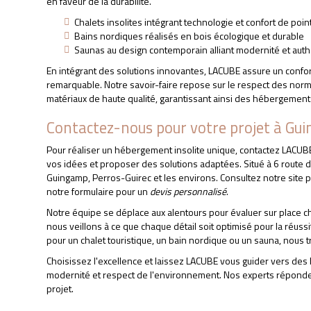
en faveur de la durabilité.
Chalets insolites intégrant technologie et confort de poin
Bains nordiques réalisés en bois écologique et durable
Saunas au design contemporain alliant modernité et auth
En intégrant des solutions innovantes, LACUBE assure un confor
remarquable. Notre savoir-faire repose sur le respect des norm
matériaux de haute qualité, garantissant ainsi des hébergement
Contactez-nous pour votre projet à Gu
Pour réaliser un hébergement insolite unique, contactez LACUB
vos idées et proposer des solutions adaptées. Situé à 6 route 
Guingamp, Perros-Guirec et les environs. Consultez notre site p
notre formulaire pour un
devis personnalisé
.
Notre équipe se déplace aux alentours pour évaluer sur place ch
nous veillons à ce que chaque détail soit optimisé pour la réuss
pour un chalet touristique, un bain nordique ou un sauna, nous 
Choisissez l'excellence et laissez LACUBE vous guider vers des
modernité et respect de l'environnement. Nos experts réponden
projet.
CHALET INSOLITE 