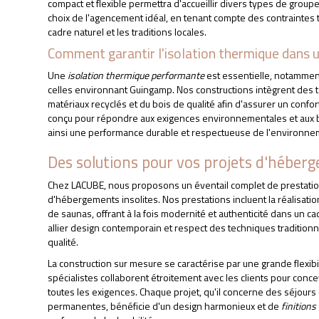
compact et flexible permettra d'accueillir divers types de grou
choix de l'agencement idéal, en tenant compte des contraintes 
cadre naturel et les traditions locales.
Comment garantir l'isolation thermique dans un
Une
isolation thermique performante
est essentielle, notammen
celles environnant Guingamp. Nos constructions intègrent des t
matériaux recyclés et du bois de qualité afin d'assurer un confo
conçu pour répondre aux exigences environnementales et aux 
ainsi une performance durable et respectueuse de l'environne
Des solutions pour vos projets d'héberg
Chez LACUBE, nous proposons un éventail complet de prestations,
d'hébergements insolites. Nos prestations incluent la réalisatio
de saunas, offrant à la fois modernité et authenticité dans un c
allier design contemporain et respect des techniques traditionne
qualité.
La construction sur mesure se caractérise par une grande flexib
spécialistes collaborent étroitement avec les clients pour con
toutes les exigences. Chaque projet, qu'il concerne des séjour
permanentes, bénéficie d'un design harmonieux et de
finitions