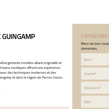
Accueil
Qui sommes-nous ?
Nos prestation
Contactez
E GUINGAMP
Merci de bien voulo
demandes.
bergements insolites alliant originalité et
 et bains nordiques offrent une expérience
isé avec des techniques modernes et des
uingamp et dans la région de Perros-Guirec.
s