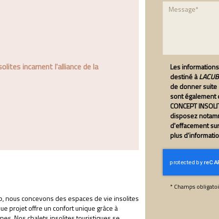
tes incarnent l'alliance de la
Les informations 
destiné à
LACUBE
de donner suite
sont également d
CONCEPT INSOLIT
disposez notamme
d'effacement su
plus d’informati
*
Champs obligatoi
p, nous concevons des espaces de vie insolites
que projet offre un confort unique grâce à
es. Nos chalets insolites touristiques se