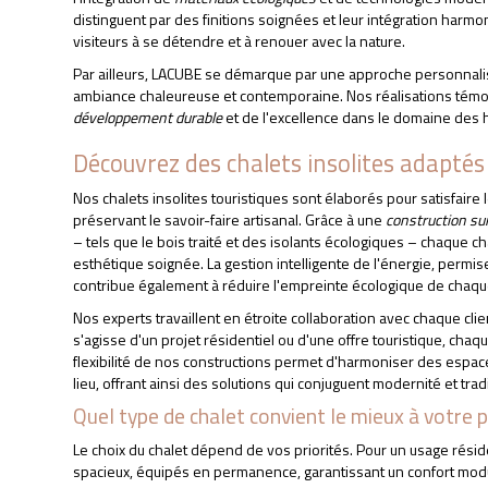
distinguent par des finitions soignées et leur intégration harmon
visiteurs à se détendre et à renouer avec la nature.
Par ailleurs, LACUBE se démarque par une approche personnali
ambiance chaleureuse et contemporaine. Nos réalisations tém
développement durable
et de l'excellence dans le domaine des 
Découvrez des chalets insolites adaptés
Nos chalets insolites touristiques sont élaborés pour satisfai
préservant le savoir-faire artisanal. Grâce à une
construction s
– tels que le bois traité et des isolants écologiques – chaque ch
esthétique soignée. La gestion intelligente de l'énergie, permis
contribue également à réduire l'empreinte écologique de chaqu
Nos experts travaillent en étroite collaboration avec chaque clie
s'agisse d'un projet résidentiel ou d'une offre touristique, cha
flexibilité de nos constructions permet d'harmoniser des espa
lieu, offrant ainsi des solutions qui conjuguent modernité et tradi
Quel type de chalet convient le mieux à votre p
Le choix du chalet dépend de vos priorités. Pour un usage rés
spacieux, équipés en permanence, garantissant un confort modula