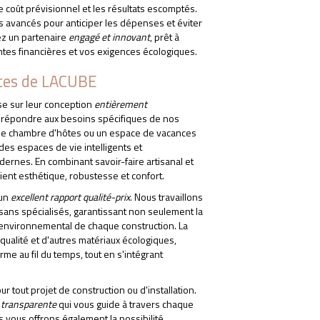
e coût prévisionnel et les résultats escomptés.
ls avancés pour anticiper les dépenses et éviter
ez un partenaire
engagé et innovant
, prêt à
intes financières et vos exigences écologiques.
ites de LACUBE
se sur leur conception
entièrement
e répondre aux besoins spécifiques de nos
 une chambre d'hôtes ou un espace de vacances
des espaces de vie intelligents et
ernes. En combinant savoir-faire artisanal et
ient esthétique, robustesse et confort.
'un
excellent rapport qualité-prix
. Nous travaillons
isans spécialisés, garantissant non seulement la
ct environnemental de chaque construction. La
 qualité et d'autres matériaux écologiques,
e au fil du temps, tout en s'intégrant
r tout projet de construction ou d'installation.
l
transparente
qui vous guide à travers chaque
ous vous offrons également la possibilité