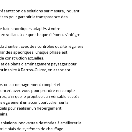
ésentation de solutions sur mesure, incluant
cises pour garantir la transparence des
de bains nordiques adaptés à votre
 en veillant à ce que chaque élément s'intègre
 chantier, avec des contrôles qualité réguliers
mandes spécifiques. Chaque phase est
e construction actuelles.
s et de plans d'aménagement paysager pour
 insolite à Perros-Guirec, en associant
rons un accompagnement complet et
 concert avec vous pour prendre en compte
s, afin que le projet soit un véritable succès
s également un accent particulier sur la
entiels pour réaliser un hébergement
ains.
 solutions innovantes destinées à améliorer la
ar le biais de systèmes de chauffage