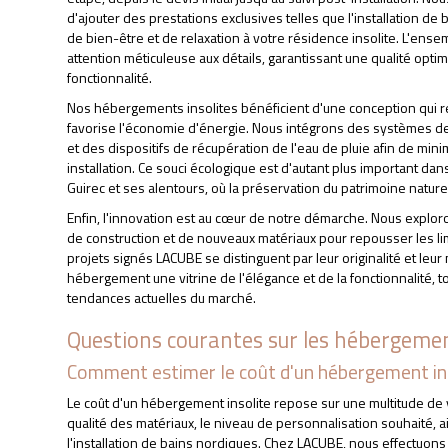
d'ajouter des prestations exclusives telles que l'installation d
de bien-être et de relaxation à votre résidence insolite. L'ens
attention méticuleuse aux détails, garantissant une qualité opt
fonctionnalité.
Nos hébergements insolites bénéficient d'une conception qui 
favorise l'économie d'énergie. Nous intégrons des systèmes d
et des dispositifs de récupération de l'eau de pluie afin de mi
installation. Ce souci écologique est d'autant plus important 
Guirec et ses alentours, où la préservation du patrimoine naturel
Enfin, l'innovation est au cœur de notre démarche. Nous explo
de construction et de nouveaux matériaux pour repousser les li
projets signés LACUBE se distinguent par leur originalité et leur
hébergement une vitrine de l'élégance et de la fonctionnalité, 
tendances actuelles du marché.
Questions courantes sur les hébergemen
Comment estimer le coût d'un hébergement ins
Le coût d'un hébergement insolite repose sur une multitude de var
COMBIEN COÛTE U
qualité des matériaux, le niveau de personnalisation souhaité,
l'installation de bains nordiques. Chez LACUBE, nous effectuon