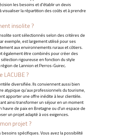
écision les besoins et d'établir un devis
visualiser la répartition des coûts et à prendre
TÉLÉCHARGEZ NOTRE CATALOGUE
ent insolite ?
insolite sont sélectionnés selon des critères de
par exemple, est largement utilisé pour ses
aitement aux environnements ruraux et côtiers.
vent également être combinés pour créer des
sélection rigoureuse en fonction du style
a région de Lannion et Perros-Guirec.
 de LACUBE ?
ntèle diversifiée. Ils conviennent aussi bien
ire atypique qu'aux professionnels du tourisme,
nt apporter une offre inédite à leur clientèle.
vant ainsi transformer un séjour en un moment
n havre de paix en Bretagne ou d'un espace de
er un projet adapté à vos exigences.
à mon projet ?
 besoins spécifiques. Vous avez la possibilité