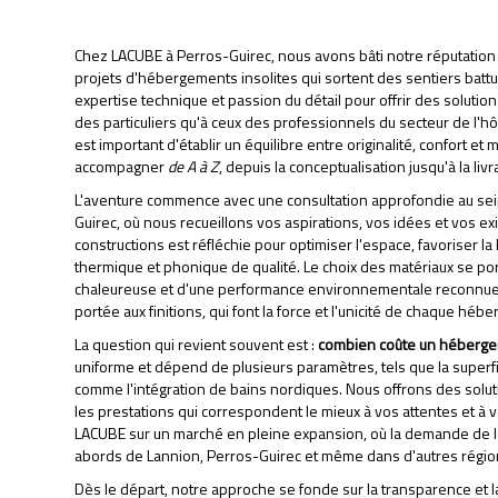
Chez LACUBE à Perros-Guirec, nous avons bâti notre réputation s
projets d'hébergements insolites qui sortent des sentiers battu
expertise technique et passion du détail pour offrir des solutio
des particuliers qu'à ceux des professionnels du secteur de l'hô
est important d'établir un équilibre entre originalité, confort et
accompagner
de A à Z
, depuis la conceptualisation jusqu'à la li
L'aventure commence avec une consultation approfondie au sei
Guirec, où nous recueillons vos aspirations, vos idées et vos 
constructions est réfléchie pour optimiser l'espace, favoriser la 
thermique et phonique de qualité. Le choix des matériaux se por
chaleureuse et d'une performance environnementale reconnue. 
portée aux finitions, qui font la force et l'unicité de chaque hé
La question qui revient souvent est :
combien coûte un hébergem
uniforme et dépend de plusieurs paramètres, tels que la superfi
comme l'intégration de bains nordiques. Nous offrons des solu
les prestations qui correspondent le mieux à vos attentes et à vot
LACUBE sur un marché en pleine expansion, où la demande de l
abords de Lannion, Perros-Guirec et même dans d'autres régio
Dès le départ, notre approche se fonde sur la transparence et la