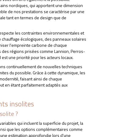
e bains nordiques, qui apportent une dimension
emble de nos prestations se caractérise par une
imale tant en termes de design que de
respecte les contraintes environnementales et
e chauffage écologiques, des panneaux solaires
nimiser l'empreinte carbone de chaque
dans des régions prisées comme Lannion, Perros-
 est une priorité pour les acteurs locaux.
rons continuellement de nouvelles techniques
mites du possible. Grâce à cette dynamique, les
 modernité, faisant ainsi de chaque
tout en étant parfaitement adaptés aux
ts insolites
olite ?
iables qui incluent la superficie du projet, la
N HÉBERGEMENT INSO
 ainsi que les options complémentaires comme
s une estimation approfondie lors d'une