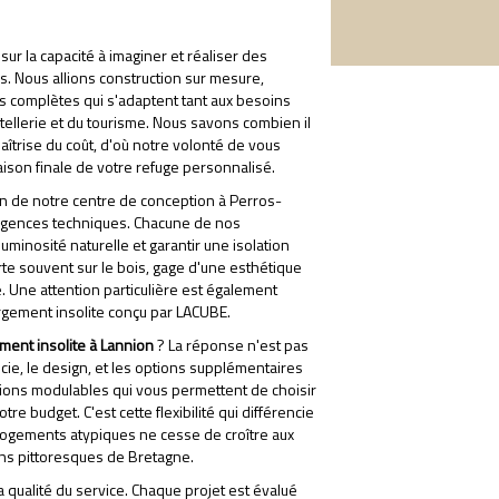
ur la capacité à imaginer et réaliser des
s. Nous allions construction sur mesure,
ns complètes qui s'adaptent tant aux besoins
tellerie et du tourisme. Nous savons combien il
 maîtrise du coût, d'où notre volonté de vous
vraison finale de votre refuge personnalisé.
n de notre centre de conception à Perros-
exigences techniques. Chacune de nos
luminosité naturelle et garantir une isolation
te souvent sur le bois, gage d'une esthétique
Une attention particulière est également
bergement insolite conçu par LACUBE.
ent insolite à Lannion
? La réponse n'est pas
cie, le design, et les options supplémentaires
tions modulables qui vous permettent de choisir
re budget. C'est cette flexibilité qui différencie
ogements atypiques ne cesse de croître aux
ns pittoresques de Bretagne.
 qualité du service. Chaque projet est évalué