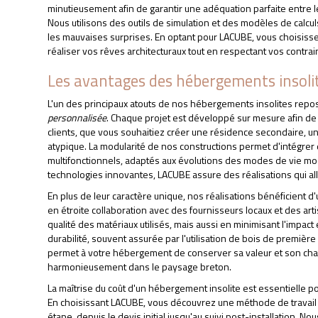
minutieusement afin de garantir une adéquation parfaite entre l
Nous utilisons des outils de simulation et des modèles de calcu
les mauvaises surprises. En optant pour LACUBE, vous choisiss
réaliser vos rêves architecturaux tout en respectant vos contra
Les avantages des hébergements insol
L'un des principaux atouts de nos hébergements insolites repo
personnalisée
. Chaque projet est développé sur mesure afin d
clients, que vous souhaitiez créer une résidence secondaire,
atypique. La modularité de nos constructions permet d'intégrer 
multifonctionnels, adaptés aux évolutions des modes de vie mod
technologies innovantes, LACUBE assure des réalisations qui all
En plus de leur caractère unique, nos réalisations bénéficient d
en étroite collaboration avec des fournisseurs locaux et des art
qualité des matériaux utilisés, mais aussi en minimisant l'impa
durabilité, souvent assurée par l'utilisation de bois de première
permet à votre hébergement de conserver sa valeur et son charm
harmonieusement dans le paysage breton.
La maîtrise du coût d'un hébergement insolite est essentielle pou
En choisissant LACUBE, vous découvrez une méthode de travai
étape, depuis le devis initial jusqu'au suivi post-installation. N