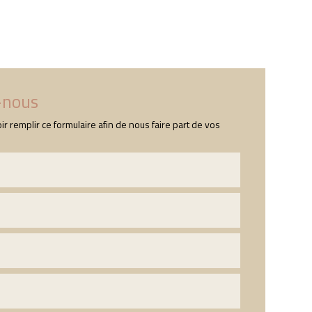
s
Nos produits
Contact
-nous
ir remplir ce formulaire afin de nous faire part de vos