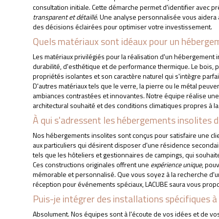
consultation initiale. Cette démarche permet d'identifier avec pr
transparent et détaillé
. Une analyse personnalisée vous aidera à 
des décisions éclairées pour optimiser votre investissement.
APPELEZ-NOUS
DEVIS GRATUIT
Quels matériaux sont idéaux pour un hébergem
Les matériaux privilégiés pour la réalisation d'un hébergement 
durabilité, d'esthétique et de performance thermique. Le bois, 
propriétés isolantes et son caractère naturel qui s'intègre parf
D'autres matériaux tels que le verre, la pierre ou le métal peu
ambiances contrastées et innovantes. Notre équipe réalise une 
architectural souhaité et des conditions climatiques propres à l
À qui s'adressent les hébergements insolites
Nos hébergements insolites sont conçus pour satisfaire une clie
aux particuliers qui désirent disposer d'une résidence seconda
tels que les hôteliers et gestionnaires de campings, qui souhaite
Ces constructions originales offrent une
expérience unique
, pou
mémorable et personnalisé. Que vous soyez à la recherche d'u
réception pour événements spéciaux, LACUBE saura vous propos
Puis-je intégrer des installations spécifiques 
Absolument. Nos équipes sont à l'écoute de vos idées et de vos