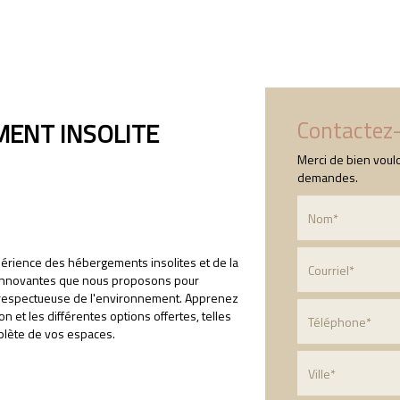
Accueil
Qui sommes-nous ?
Nos prestation
Contactez
ENT INSOLITE
Merci de bien voulo
demandes.
érience des hébergements insolites et de la
s innovantes que nous proposons pour
et respectueuse de l'environnement. Apprenez
n et les différentes options offertes, telles
mplète de vos espaces.