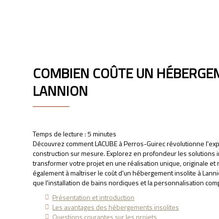
LACUBE
COMBIEN COÛTE UN HÉBERGEM
LANNION
Temps de lecture : 5 minutes
Découvrez comment LACUBE à Perros-Guirec révolutionne l'exp
construction sur mesure. Explorez en profondeur les solution
transformer votre projet en une réalisation unique, originale 
également à maîtriser le coût d'un hébergement insolite à Lannio
que l'installation de bains nordiques et la personnalisation co
Présentation et introduction
Les avantages des hébergements insolites
Questions courantes sur les projets