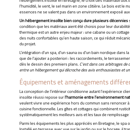
hébergement insolite en Bretagne, le choix des matériaux doit t
l'humidité, le vent, le sel marin en zone côtière. Le bois est le m
essences ne se valent pas dans un environnement exposé aux
Un hébergement insolite bien conçu dure plusieurs décennies
s
APPELEZ-NOUS
DEVIS GRATUIT
condition que les matériaux aient été choisis pour leur durabilité e
thermique est un autre enjeu majeur : une cabane ou un cottag
des nuits confortables qu'en haute saison, ce qui réduit mécaniq
du projet.
L'intégration d'un spa, d'un sauna ou d'un bain nordique dans la
que de l'ajouter a posteriori : les raccordements, le terrasseme
dès le dessin des premiers plans.
C'est dans ces arbitrages de 
entre un hébergement qui décroche des avis enthousiastes et un au
Équipements et aménagements différe
La conception de l'intérieur conditionne autant l'expérience clie
insolite réussi repose sur
l'harmonie entre l'environnement natur
veulent vivre une expérience hors du commun sans renoncer à u
cuisine fonctionnelle. Les gîtes et cottages qui combinent rusti
systématiquement les meilleurs avis et les taux de remplissage 
Parmi les équipements les plus appréciés en Bretagne, le spa o
Installé en terrasse avec vue sur le jardin ou sur le bocage, il 