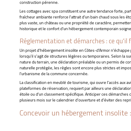
construction pérenne.
Les cottages avec spa constituent une autre tendance forte, part
fraîcheur ambiante renforce l'attrait d'un bain chaud sous les ét
plus vaste, un château ou une propriété de caractère, permetten
historique et le confort d'un hébergement contemporain soig
Réglementation et démarches : ce qu'il f
Un projet d'hébergement insolite en Côtes-d'Armor n'échappe 
lorsqu'il s'agit de structures légères ou temporaires. Selon la su
nature du terrain, une déclaration préalable ou un permis de c
naturelle protégée, les règles sont encore plus strictes et imp
l'urbanisme de la commune concernée.
La classification en meublé de tourisme, qui ouvre l'accès aux avis
plateformes de réservation, requiert par ailleurs une déclaration
étoile ou d'un classement spécifique. Anticiper ces démarches
plusieurs mois sur le calendrier d'ouverture et d'éviter des rep
Concevoir un hébergement insolite : 