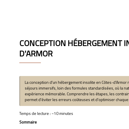
LACUBE
CONCEPTION HÉBERGEMENT IN
D'ARMOR
La conception d'un hébergement insolite en Côtes-d'Armor
séjours immersifs, loin des formules standardisées, où la n
expérience mémorable. Comprendre les étapes, les contrainte
permet d'éviter les erreurs coûteuses et d'optimiser chaque 
Temps de lecture : ~10 minutes
Sommaire