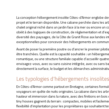
La conception hébergement insolite Côtes-d'Armor englobe des r
projet et le terrain disponible. Une cabane perchée dans les arbr
chalet original niché dans un jardin face à la mer ou encore un c
obéit à des logiques de construction, de réglementation et d'exp
diversité des paysages, de la Côte de Granit Rose aux landes in
exceptionnelles pour concevoir des hébergements en communio
Avant de poser la première poutre ou d'ancrer le premier pilot
être tranchées. Quelle est la capacité souhaitée : un héberg
romantique, ou une structure familiale capable d'accueillir qua
envisagez-vous, avec ou sans cuisine intégrée, avec ou sans ba
directement la surface, le budget et les démarches administrati
Les typologies d'hébergements insolite
En Côtes-d'Armor comme partout en Bretagne, certaines formule
voyageurs en quête de nuits originales. La cabane dans les arb
hauteur et immersion dans la nature, avec des finitions en bois
tiny houses gagnent du terrain : compactes, mobiles et facilem
flexibilité d'implantation pour les propriétaires qui souhaitent