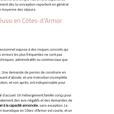
pement dès la conception reportent en général
ée moyenne des séjours.
 réussi en Côtes-d'Armor
ssionnel expose à des risques concrets qui
s erreurs les plus fréquentes ne sont pas
 techniques, administratifs ou commerciaux que
ifs. Une demande de permis de construire en
vant d'aboutir, et une instruction incomplète
ption, et non après, est indispensable pour
é d'accueil. Un hébergement famille conçu pour
diatement des avis négatifs et des demandes de
el à la capacité annoncée
, sans exception. La
on touristique en Côtes-d'Armor est courte, et un