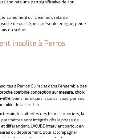
aison rate une part significative de son
 ligne au moment du lancement retarde
lite de qualité, mal présenté en ligne, peine
x mis en scène.
nt insolite à Perros
olites à Perros Guirec et dans l'ensemble des
pproche combine conception sur mesure, choix
n-être
, bains nordiques, saunas, spas, pensés
rabilité de la structure.
terrain, les attentes des futurs vacanciers, la
ces paramètres sont intégrés dès la phase de
t différenciant. LACUBE intervient partout en
rieures du département, pour accompagner