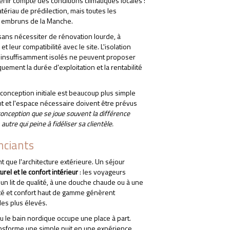
enir compte des conditions climatiques locales :
atériau de prédilection, mais toutes les
 embruns de la Manche.
ans nécessiter de rénovation lourde, à
TÉLÉCHARGEZ NOTRE CATALOGUE
t leur compatibilité avec le site. L'isolation
e insuffisamment isolés ne peuvent proposer
uement la durée d'exploitation et la rentabilité
 conception initiale est beaucoup plus simple
nt et l'espace nécessaire doivent être prévus
conception que se joue souvent la différence
tre qui peine à fidéliser sa clientèle.
nciants
nt que l'architecture extérieure. Un séjour
el et le confort intérieur
: les voyageurs
n lit de qualité, à une douche chaude ou à une
cité et confort haut de gamme génèrent
les plus élevés.
u le bain nordique occupe une place à part.
transforme une simple nuit en une expérience