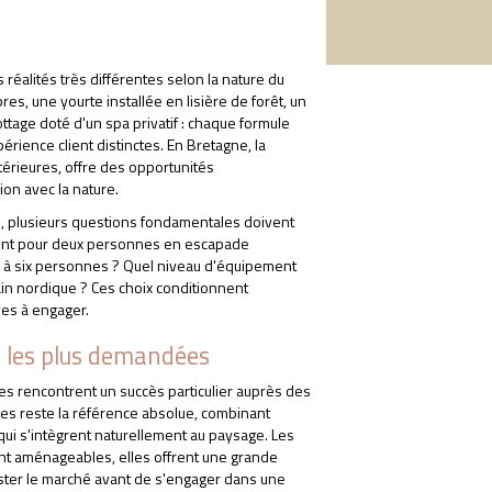
éalités très différentes selon la nature du
es, une yourte installée en lisière de forêt, un
ottage doté d'un spa privatif : chaque formule
érience client distinctes. En Bretagne, la
térieures, offre des opportunités
n avec la nature.
is, plusieurs questions fondamentales doivent
ement pour deux personnes en escapade
tre à six personnes ? Quel niveau d'équipement
in nordique ? Ces choix conditionnent
ves à engager.
s les plus demandées
s rencontrent un succès particulier auprès des
res reste la référence absolue, combinant
 qui s'intègrent naturellement au paysage. Les
ent aménageables, elles offrent une grande
 tester le marché avant de s'engager dans une