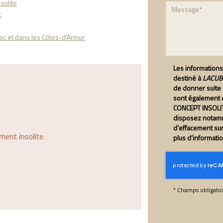
solite
t
ec et dans les Côtes-d'Armor
Les informations 
destiné à
LACUBE
de donner suite
sont également d
CONCEPT INSOLIT
disposez notamme
d'effacement su
ment insolite
plus d’informati
*
Champs obligatoi