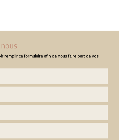
s
Nos produits
Contact
-nous
ir remplir ce formulaire afin de nous faire part de vos