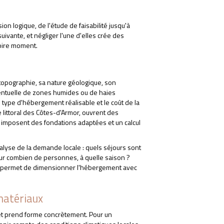
on logique, de l'étude de faisabilité jusqu'à
uivante, et négliger l'une d'elles crée des
 pire moment.
a topographie, sa nature géologique, son
éventuelle de zones humides ou de haies
 type d'hébergement réalisable et le coût de la
le littoral des Côtes-d'Armor, ouvrent des
s imposent des fondations adaptées et un calcul
l'analyse de la demande locale : quels séjours sont
our combien de personnes, à quelle saison ?
et permet de dimensionner l'hébergement avec
matériaux
RGEMENT INSOLITE C
jet prend forme concrètement. Pour un