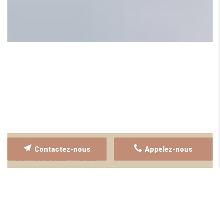
Contactez-nous
Appelez-nous
Contactez-nous
Merci de bien vouloir remplir ce formulaire afin de nous faire part
de vos demandes.