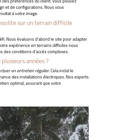
n des préférences du client. Vous pouvez
gn et de configurations. Nous vous
ultat à votre image.
olite sur un terrain difficile
TÉLÉCHARGEZ NOTRE CATALOGUE
fi. Nous évaluons d'abord le site pour adapter
tre expérience en terrains difficiles nous
s des conditions d'accès complexes.
 plusieurs années ?
fectuer un
entretien régulier
. Cela inclut le
enance des installations électriques. Nos experts
tien optimal, assurant que votre