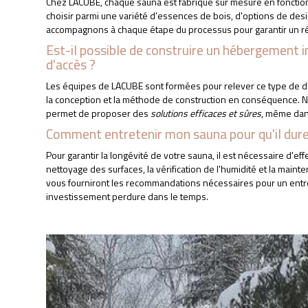
Chez LACUBE, chaque sauna est fabriqué sur mesure en fonctio
choisir parmi une variété d'essences de bois, d'options de desi
accompagnons à chaque étape du processus pour garantir un rés
Est-il possible de construire un hébergement ins
APPELEZ-NOUS
DEVIS GRATUIT
d'accès ?
Les équipes de LACUBE sont formées pour relever ce type de dé
la conception et la méthode de construction en conséquence. No
permet de proposer des
solutions efficaces et sûres
, même dan
Comment entretenir mon sauna pour qu'il dure
Pour garantir la longévité de votre sauna, il est nécessaire d'ef
nettoyage des surfaces, la vérification de l'humidité et la maint
vous fourniront les recommandations nécessaires pour un entre
investissement perdure dans le temps.