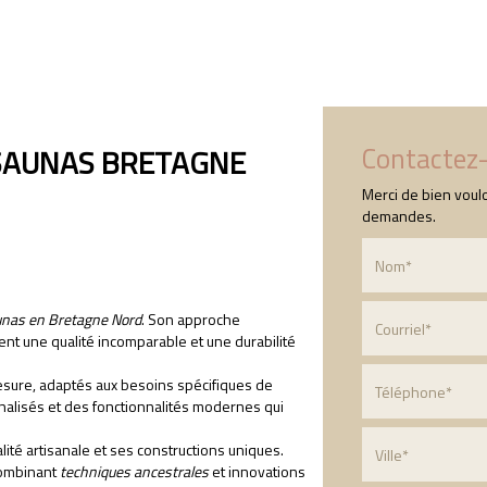
Accueil
Qui sommes-nous ?
Nos prestation
Contactez
 SAUNAS BRETAGNE
Merci de bien voulo
demandes.
aunas en Bretagne Nord
. Son approche
ent une qualité incomparable et une durabilité
sure, adaptés aux besoins spécifiques de
nalisés et des fonctionnalités modernes qui
ité artisanale et ses constructions uniques.
 combinant
techniques ancestrales
et innovations