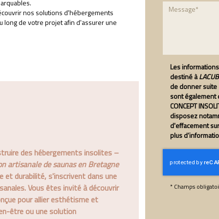
arquables.
écouvrir nos solutions d'hébergements
 long de votre projet afin d'assurer une
Les informations 
destiné à
LACUBE
de donner suite
sont également d
CONCEPT INSOLIT
disposez notamme
d'effacement su
plus d’informati
ruire des hébergements insolites –
ion artisanale de saunas en Bretagne
e et durabilité, s'inscrivent dans une
*
Champs obligatoi
sanales. Vous êtes invité à découvrir
çue pour allier esthétisme et
en-être ou une solution