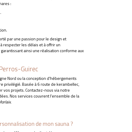
hares :
.
tion.
orté par une passion pour le design et
respecter les délais et à offrir un
arantissant ainsi une réalisation conforme aux
Perros-Guirec
tagne Nord ou la conception d'hébergements
re privilégié. Basée à 6 route de kerambellec,
r vos projets. Contactez-nous via notre
idées. Nos services couvrent l'ensemble de la
orlaix
.
ersonnalisation de mon sauna ?
SANALE DE SAUNAS B