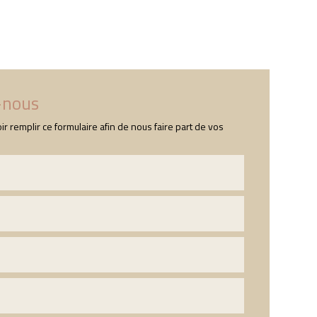
s
Nos produits
Contact
-nous
ir remplir ce formulaire afin de nous faire part de vos