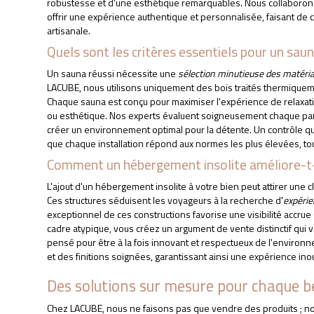
robustesse et d'une esthétique remarquables. Nous collaborons
offrir une expérience authentique et personnalisée, faisant de c
artisanale.
Quels sont les critères essentiels pour un saun
Un sauna réussi nécessite une
sélection minutieuse des matéri
LACUBE, nous utilisons uniquement des bois traités thermiquem
Chaque sauna est conçu pour maximiser l'expérience de relaxatio
ou esthétique. Nos experts évaluent soigneusement chaque paramè
créer un environnement optimal pour la détente. Un contrôle qua
que chaque installation répond aux normes les plus élevées, tou
Comment un hébergement insolite améliore-t-il
L'ajout d'un hébergement insolite à votre bien peut attirer une 
Ces structures séduisent les voyageurs à la recherche d'
expéri
exceptionnel de ces constructions favorise une visibilité accrue 
cadre atypique, vous créez un argument de vente distinctif qui v
pensé pour être à la fois innovant et respectueux de l'envir
et des finitions soignées, garantissant ainsi une expérience ino
Des solutions sur mesure pour chaque b
Chez LACUBE, nous ne faisons pas que vendre des produits ; n