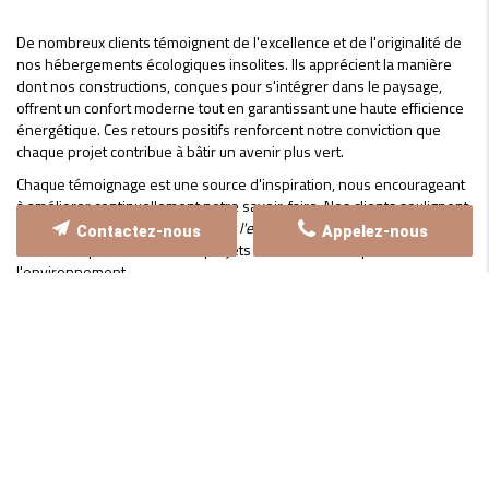
De nombreux clients témoignent de l'excellence et de l'originalité de
nos hébergements écologiques insolites. Ils apprécient la manière
dont nos constructions, conçues pour s'intégrer dans le paysage,
offrent un confort moderne tout en garantissant une haute efficience
énergétique. Ces retours positifs renforcent notre conviction que
chaque projet contribue à bâtir un avenir plus vert.
Chaque témoignage est une source d'inspiration, nous encourageant
à améliorer continuellement notre savoir-faire. Nos clients soulignent
également
l'écoute, la réactivité et l'engagement
de notre équipe,
Contactez-nous
Appelez-nous
essentiels pour réaliser des projets innovants et respectueux de
l'environnement.